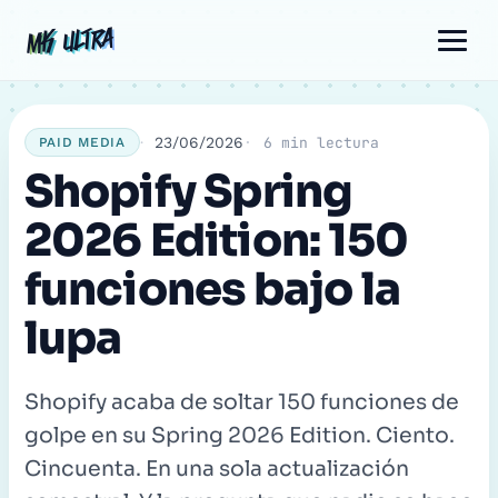
Ir
Navegación
Comentario
Nombre
Correo
MK ULTRA
MK ULTRA
al
de
electrónico
contenido
entradas
23/06/2026
6 min lectura
PAID MEDIA
Shopify Spring
2026 Edition: 150
funciones bajo la
lupa
Shopify acaba de soltar 150 funciones de
golpe en su Spring 2026 Edition. Ciento.
Cincuenta. En una sola actualización