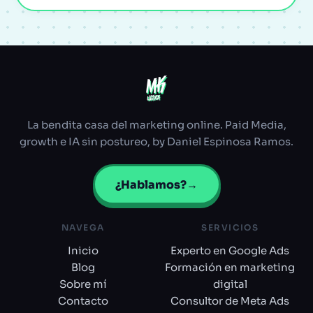
MK
MK
ULTRA
ULTRA
La bendita casa del marketing online. Paid Media,
growth e IA sin postureo, by Daniel Espinosa Ramos.
¿Hablamos?
→
NAVEGA
SERVICIOS
Inicio
Experto en Google Ads
Blog
Formación en marketing
Sobre mí
digital
Contacto
Consultor de Meta Ads