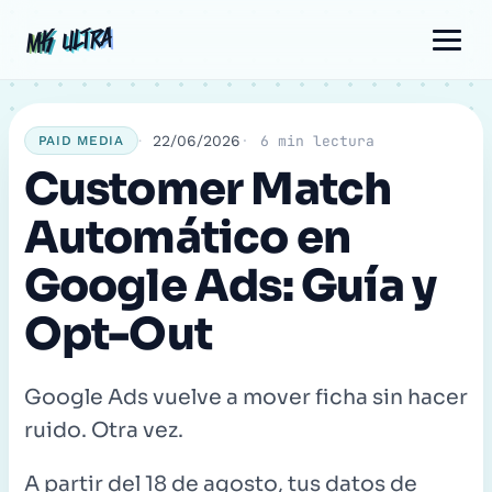
Ir
Navegación
Comentario
Nombre
Correo
MK ULTRA
MK ULTRA
al
de
electrónico
contenido
entradas
22/06/2026
6 min lectura
PAID MEDIA
Customer Match
Automático en
Google Ads: Guía y
Opt-Out
Google Ads vuelve a mover ficha sin hacer
ruido. Otra vez.
A partir del 18 de agosto, tus datos de