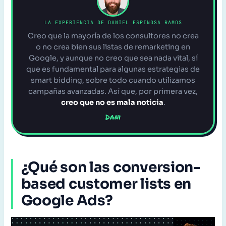
LA EXPERIENCIA DE DANIEL ESPINOSA RAMOS
Creo que la mayoría de los consultores no crea
o no crea bien sus listas de remarketing en
Google, y aunque no creo que sea nada vital, sí
que es fundamental para algunas estrategias de
smart bidding, sobre todo cuando utilizamos
campañas avanzadas. Así que, por primera vez,
creo que no es mala noticia
.
Dani
¿Qué son las conversion-
based customer lists en
Google Ads?