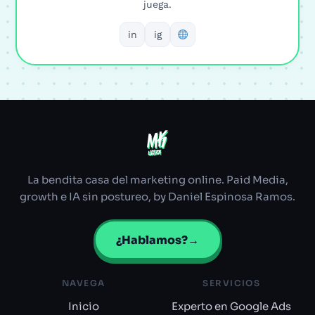
juega.
in
ig
MK
MK
ULTRA
ULTRA
La bendita casa del marketing online. Paid Media,
growth e IA sin postureo, by Daniel Espinosa Ramos.
¿Hablamos?
→
NAVEGA
SERVICIOS
Inicio
Experto en Google Ads