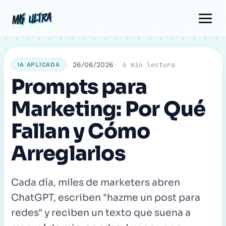
Ir
Navegación
Comentario
Nombre
Correo
MK ULTRA
MK ULTRA
al
de
electrónico
contenido
entradas
26/06/2026
6 min lectura
IA APLICADA
Prompts para
Marketing: Por Qué
Fallan y Cómo
Arreglarlos
Cada día, miles de marketers abren
ChatGPT, escriben "hazme un post para
redes" y reciben un texto que suena a