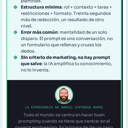
plantillas.
Estructura mínima
: rol + contexto + tarea +
restricciones + formato. Treinta segundos
más de redacción, un resultado de otro
nivel.
Error más común
: mentalidad de un solo
disparo. El prompt es una conversación, no
un formulario que rellenas y cruzas los
dedos.
Sin criterio de marketing, no hay prompt
que salve
: la IA amplifica tu conocimiento,
no lo inventa.
LA EXPERIENCIA DE DANIEL ESPINOSA RAMOS
Todo el mundo se centra en hacer buen
prompting cuando se tiene que centrar en el
prompt engineering. Es la forma de dar un paso