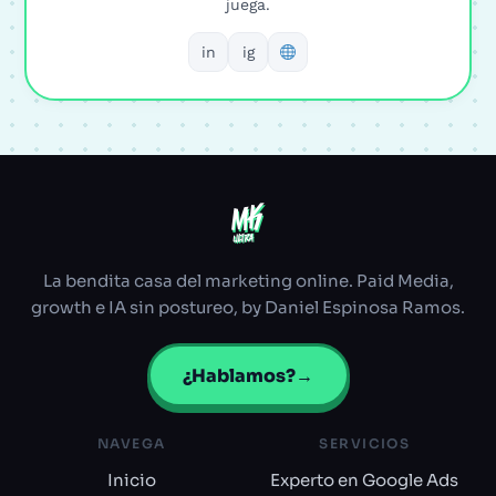
juega.
in
ig
MK
MK
ULTRA
ULTRA
La bendita casa del marketing online. Paid Media,
growth e IA sin postureo, by Daniel Espinosa Ramos.
¿Hablamos?
→
NAVEGA
SERVICIOS
Inicio
Experto en Google Ads