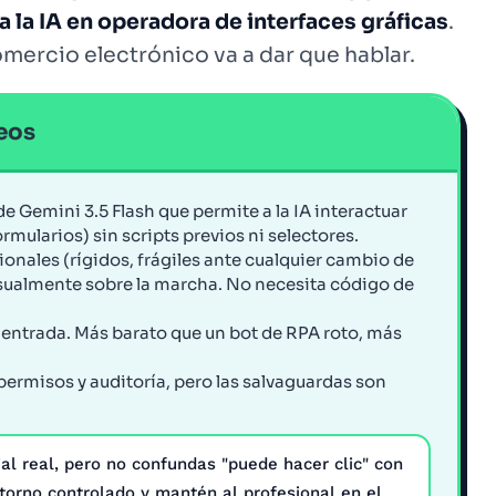
a la IA en operadora de interfaces gráficas
.
omercio electrónico va a dar que hablar.
deos
e Gemini 3.5 Flash que permite a la IA interactuar
formularios) sin scripts previos ni selectores.
icionales (rígidos, frágiles ante cualquier cambio de
isualmente sobre la marcha. No necesita código de
e entrada. Más barato que un bot de RPA roto, más
 permisos y auditoría, pero las salvaguardas son
ial real, pero no confundas "puede hacer clic" con
torno controlado y mantén al profesional en el