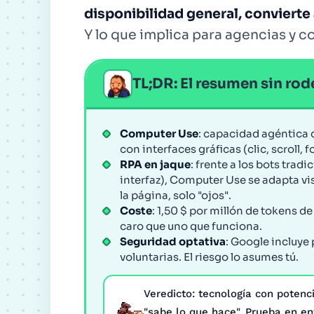
disponibilidad general, convierte 
Y lo que implica para agencias y c
TL;DR: El resumen sin ro
Computer Use
: capacidad agéntica d
con interfaces gráficas (clic, scroll, 
RPA en jaque
: frente a los bots trad
interfaz), Computer Use se adapta v
la página, solo "ojos".
Coste
: 1,50 $ por millón de tokens d
caro que uno que funciona.
Seguridad optativa
: Google incluye
voluntarias. El riesgo lo asumes tú.
Veredicto: tecnología con potenc
"sabe lo que hace". Prueba en en