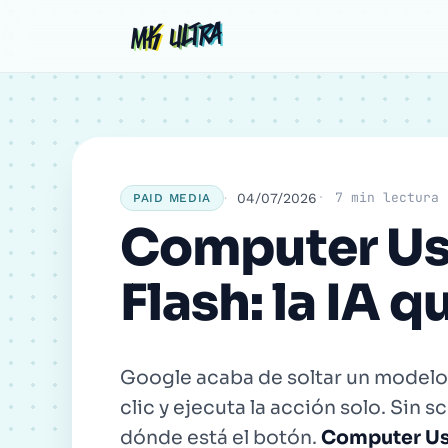
Ir
Navegación
Comentario
Nombre
MK ULTRA
MK ULTRA
al
de
contenido
entradas
7 min lectura
04/07/2026
PAID MEDIA
Computer Us
Flash: la IA q
Google acaba de soltar un modelo 
clic y ejecuta la acción solo. Sin s
dónde está el botón.
Computer Use