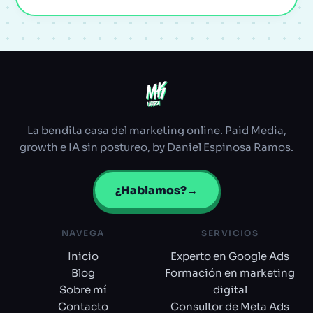
MK
MK
ULTRA
ULTRA
La bendita casa del marketing online. Paid Media,
growth e IA sin postureo, by Daniel Espinosa Ramos.
¿Hablamos?
→
NAVEGA
SERVICIOS
Inicio
Experto en Google Ads
Blog
Formación en marketing
Sobre mí
digital
Contacto
Consultor de Meta Ads