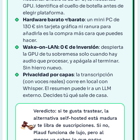
GPU. Identifica el cuello de botella antes de
elegir plataforma.
Hardware barato ≠ barato
: un mini PC de
130 € sin tarjeta gráfica ni ranura para
añadirla es la compra más cara que puedes
hacer.
Wake-on-LAN: 0 € de inversión
: despierta
la GPU de tu sobremesa solo cuando hay
audio que procesar, y apágala al terminar.
Sin hierro nuevo.
Privacidad por capas
: la transcripción
(con voces reales) corre en local con
Whisper. El resumen puede ir a un LLM
externo. Decides tú qué sale de casa.
Veredicto: si te gusta trastear, la
alternativa self-hosted está madura
y te libra de suscripciones. Si no,
Plaud funciona de lujo, pero al
menos ya sabes lo que pagas.