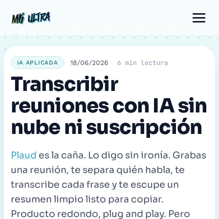
Ir
Navegación
Comentario
Nombre
Correo
MK ULTRA
MK ULTRA
al
de
electrónico
contenido
entradas
18/06/2026
6 min lectura
IA APLICADA
Transcribir
reuniones con IA sin
nube ni suscripción
Plaud
es la caña. Lo digo sin ironía. Grabas
una reunión, te separa quién habla, te
transcribe cada frase y te escupe un
resumen limpio listo para copiar.
Producto redondo, plug and play. Pero