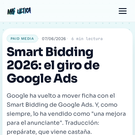
Ir
Navegación
Comentario
Nombre
Correo
MK ULTRA
MK ULTRA
al
de
electrónico
contenido
entradas
07/06/2026
6 min lectura
PAID MEDIA
Smart Bidding
2026: el giro de
Google Ads
Google ha vuelto a mover ficha con el
Smart Bidding de Google Ads. Y, como
siempre, lo ha vendido como "una mejora
para el anunciante". Traducción:
prepárate, que viene castaña.