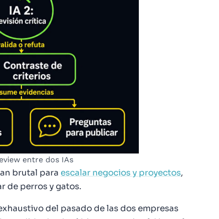
eview entre dos IAs
 tan brutal para
escalar negocios y proyectos
,
r de perros y gatos.
exhaustivo del pasado de las dos empresas