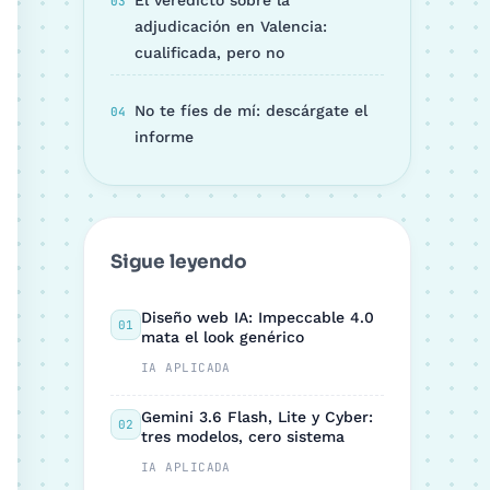
El veredicto sobre la
adjudicación en Valencia:
cualificada, pero no
No te fíes de mí: descárgate el
informe
Sigue leyendo
Diseño web IA: Impeccable 4.0
01
mata el look genérico
IA APLICADA
Gemini 3.6 Flash, Lite y Cyber:
02
tres modelos, cero sistema
IA APLICADA