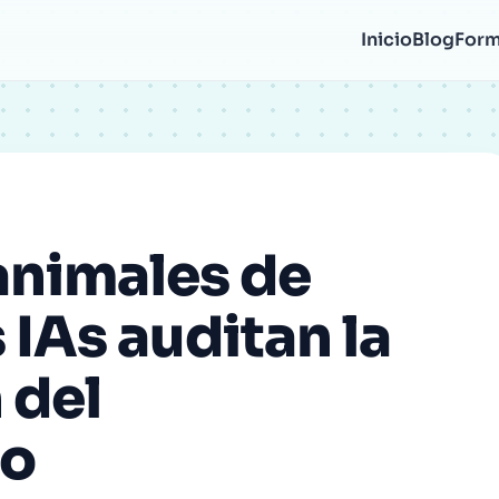
Correo
Inicio
Blog
Form
electrónico
animales de
 IAs auditan la
 del
to