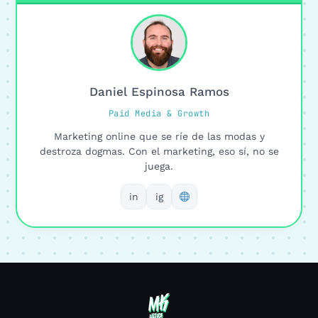
Daniel Espinosa Ramos
Paid Media & Growth
Marketing online que se ríe de las modas y
destroza dogmas. Con el marketing, eso sí, no se
juega.
in
ig
MK
MK
ULTRA
ULTRA