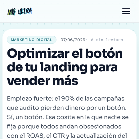
Ir
Navegación
Comentario
Nombre
Correo
MK ULTRA
MK ULTRA
al
de
electrónico
contenido
entradas
07/06/2026
6 min lectura
MARKETING DIGITAL
Optimizar el botón
de tu landing para
vender más
Empiezo fuerte: el 90% de las campañas
que audito pierden dinero por un botón.
Sí, un botón. Esa cosita en la que nadie se
fija porque todos andan obsesionados
con el ROAS, el CTR y la actualización del